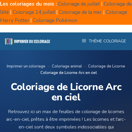
Aller
Les coloriages du mois :
Coloriage de juillet
|
Coloriage de
au
l’été
|
Coloriage 14 juillet
|
Coloriage de la mer
|
Coloriage
contenu
Harry Potter
|
Coloriage Pokémon
THÈME COLORIAGE
Imprimer un coloriage
-
Coloriage animal
-
Coloriage de Licorne
-
Coloriage de Licorne Arc en ciel
Coloriage de Licorne Arc
en ciel
Retrouvez ici un max de feuilles de coloriage de licornes
arc-en-ciel, prêtes à être imprimées ! Les licornes et l'arc-
en-ciel sont deux symboles indissociables qui